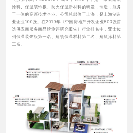
涂料、保温装饰板、防火保温新材料的研发，制造，服务
于一体的高新技术企业。公司总部位于上海，是上海制造
业企业100强。在2019年《中国房地产开发企业500强首
选供应商服务商品牌测评研究报告》行业排名中，亚士位
列保温装饰板第一名、建筑保温材料第二名、建筑涂料第
三名。