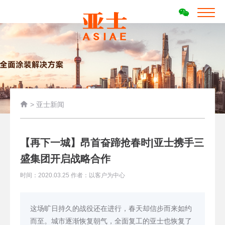

>
亚士新闻
【再下一城】昂首奋蹄抢春时|亚士携手三
盛集团开启战略合作
时间：2020.03.25 作者：以客户为中心
这场旷日持久的战役还在进行，春天却信步而来如约
而至。城市逐渐恢复朝气，全面复工的亚士也恢复了