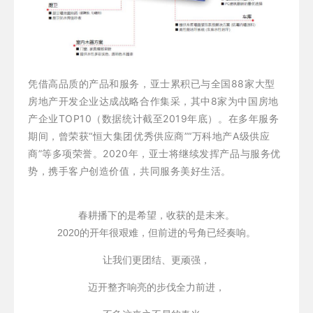
凭借高品质的产品和服务，亚士累积已与全国88家大型
房地产开发企业达成战略合作集采，其中8家为中国房地
产企业TOP10（数据统计截至2019年底）。在多年服务
期间，曾荣获“恒大集团优秀供应商”“万科地产A级供应
商”等多项荣誉。2020年，亚士将继续发挥产品与服务优
势，携手客户创造价值，共同服务美好生活。
春耕播下的是希望，收获的是未来。
2020的开年很艰难，但前进的号角已经奏响。
让我们更团结、更顽强，
迈开整齐响亮的步伐全力前进，