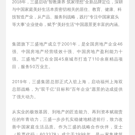
2018年，三盛启动“智教康养 筑家理想”全新品牌定位，深耕
与中国家庭美好生活本质密切相关的居住、教育、健康、科
技智造产业，从产品、服务到战略，践行“专注中国家庭头
等大事”企业使命，赋予“美好生活”中国愿景更丰富的内涵。
集团旗下三盛地产成立于2001年，是全国房地产企业46
强、中国房地产经营绩效十强、中国房地产盈利能力十
强。三盛地产已在全国45座城市打造了110余座精品项
目，服务50万业主。
2019年，三盛集团总部正式入驻上海，启动福州上海双
总部战略，为“双千亿”目标和“百年企业”愿景的达成提供
了强大动力。
从实业的极致基因、到地产的匠造能力、再到资本赋能责
任的年青动力，三盛一步步扎实稳健地精进前行，致力改
善中国家庭生活品质。作为三盛的战略合作伙伴，亚士
（股票代码：603378）成立于1998年，是一家集建筑