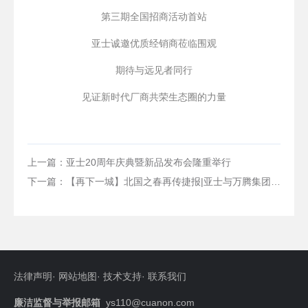
第三期全国招商活动首站
亚士诚邀优质经销商莅临围观
期待与远见者同行
见证新时代厂商共荣生态圈的力量
上一篇：亚士20周年庆典暨新品发布会隆重举行
下一篇：【再下一城】北国之春再传捷报|亚士与万腾集团签订战略合作协议
法律声明
·
网站地图
·
技术支持
·
联系我们
廉洁监督与举报邮箱
ys110@cuanon.com