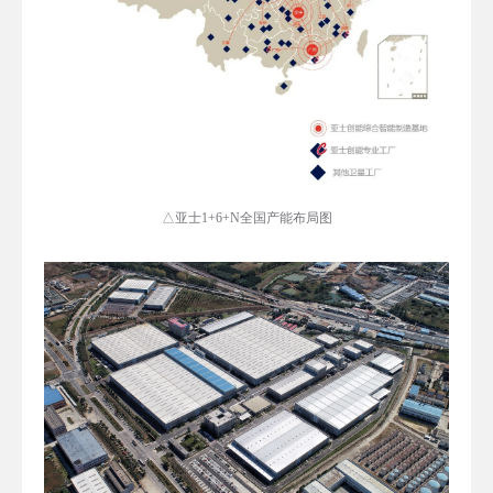
△亚士1+6+N全国产能布局图