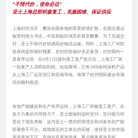
“不惜代价，使命必达”
亚士上海总部积极复工，克服困难、保证供应
上海封控38天，叠加全国各地的零星疫情扩散，全国交通运
输受到很大冲击，中高风险区域车价甚至翻番。为了完成交
付，亚士不惜代价协调高价物流运输。同时，上海工厂对防
疫保供提前做好预案，在封控前做好充足备货，封控期内一
直有序运营。在4月21日接到复工复产批示后，上海工厂第
一批复产人员即刻到岗。短短两周，已有1000余吨涂料产品
从上海工厂运至浙江和苏南等地，保障了杭州国际盛会等项
目的顺利推进。
各地产能建设和生产有序运转，上海工厂积极复工复产。在
各方力量的共同努力下，亚士能做到适时交付，交付能力经
受住了现实考验，这与亚士一贯的经营理念和20多年的产能
部署密不可分。就地就近的立体化供应链，使得亚士的市场
渠道更加下沉，市场反应更加迅速，客户服务更加及时。