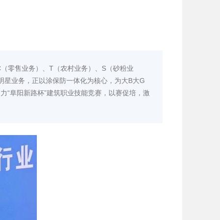
C（零售业务）、T（农村业务）、S（砂粉业
明星业务，正以涂保防一体化为核心，为大B大G
力“阜阳新路杯”建筑职业技能竞赛，以赛促培，激