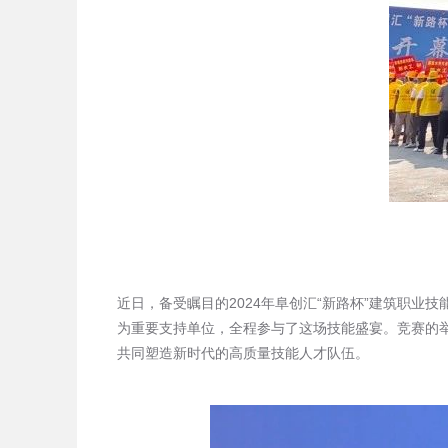
近日，备受瞩目的2024年阜创汇“新路杯”建筑职
为重要支持单位，全程参与了这场技能盛宴。竞赛的
共同塑造新时代的高质量技能人才队伍。