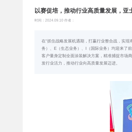
以赛促培，推动行业高质量发展，亚士
时间：2024.09.10 作者：
在“抓住战略发展机遇期，打赢行业整合战，实现
务）、E（生态业务）、I（国际业务）均迎来了
客户量身定制全面涂装解决方案，精准捕捉市场商
发行业活力，推动行业向高质量发展迈进。