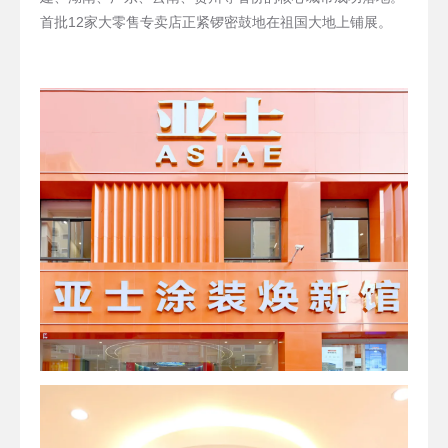
首批12家大零售专卖店正紧锣密鼓地在祖国大地上铺展。