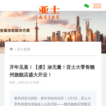

>
亚士新闻
开年见喜！【虔】涂无量！亚士大零售赣
州旗舰店盛大开业！
时间：2025.01.03 作者：
春风得意马蹄疾，新年伊始传佳音！1月3日，亚士大
零售再度传来振奋人心的消息——赣州旗舰店荣耀启