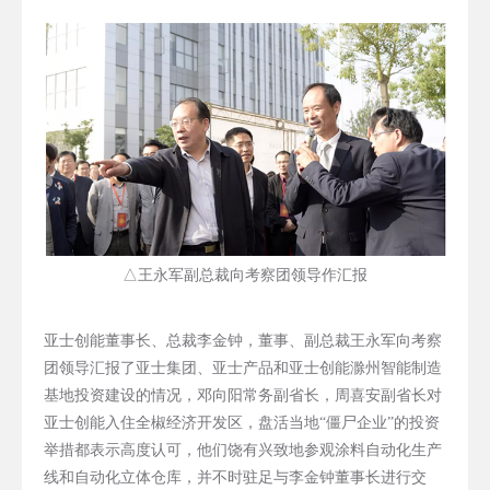
△王永军副总裁向考察团领导作汇报
亚士创能董事长、总裁李金钟，董事、副总裁王永军向考察
团领导汇报了亚士集团、亚士产品和亚士创能滁州智能制造
基地投资建设的情况，邓向阳常务副省长，周喜安副省长对
亚士创能入住全椒经济开发区，盘活当地“僵尸企业”的投资
举措都表示高度认可，他们饶有兴致地参观涂料自动化生产
线和自动化立体仓库，并不时驻足与李金钟董事长进行交