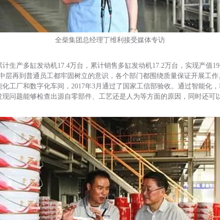
全柴集团总经理丁维利接受媒体专访
生产多缸发动机17.4万台，累计销售多缸发动机17.2万台，实现产值19.
管到中层再到普通员工都牢固树立的意识，各个部门都围绕质量保证开展工
智能化工厂和数字化车间，2017年3月通过了国家工信部验收。通过智能
发现问题能够检查出源自零部件、工艺还是人为等方面的原因，同时还可