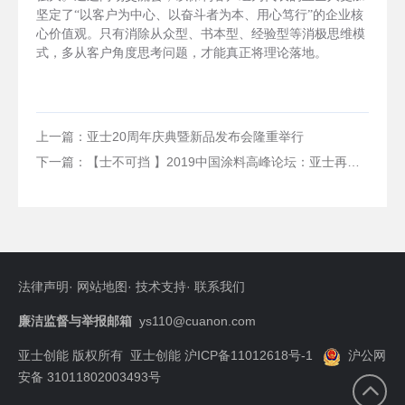
坚定了“以客户为中心、以奋斗者为本、用心笃行”的企业核
心价值观。只有消除从众型、书本型、经验型等消极思维模
式，多从客户角度思考问题，才能真正将理论落地。
上一篇：亚士20周年庆典暨新品发布会隆重举行
下一篇：【士不可挡 】2019中国涂料高峰论坛：亚士再斩工程建筑涂料影响力品牌
法律声明
·
网站地图
·
技术支持
·
联系我们
廉洁监督与举报邮箱
ys110@cuanon.com
亚士创能 版权所有
亚士创能 沪ICP备11012618号-1
沪公网
安备 31011802003493号