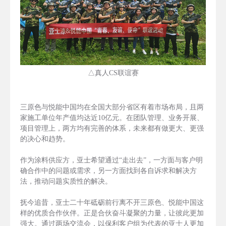
△真人CS联谊赛
三原色与悦能中国均在全国大部分省区有着市场布局，且两
家施工单位年产值均达近10亿元。在团队管理、业务开展、
项目管理上，两方均有完善的体系，未来都有做更大、更强
的决心和趋势。
作为涂料供应方，亚士希望通过“走出去”，一方面与客户明
确合作中的问题或需求，另一方面找到各自诉求和解决方
法，推动问题实质性的解决。
抚今追昔，亚士二十年砥砺前行离不开三原色、悦能中国这
样的优质合作伙伴。正是合伙奋斗凝聚的力量，让彼此更加
强大。通过两场交流会，以保利客户组为代表的亚士人更加