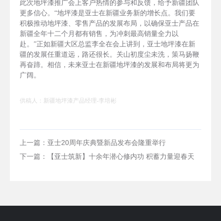
此次地坪漆推广会上客户热情的参与和反馈，给予新疆团队
更多信心。“地坪漆是亚士在新疆业务新的增长点。我们要
积极推动地坪漆、零售产品的发展布局，以确保亚士产品在
新疆全年十二个月都有销售，为冲刺最高销量全力以
赴。”正如新疆大区总监李全在会上讲到，亚士地坪漆在新
疆的发展任重道远，路还很长。关山初度尘未洗，策马扬鞭
再奋蹄。相信，未来亚士在新疆地坪漆的发展和布局将更为
广阔。
供稿人：新疆地坪漆产品经理-李培彬
上一篇：亚士20周年庆典暨新品发布会隆重举行
下一篇：【亚士筑新】十余年潜心修内功 积蓄力量迎春天