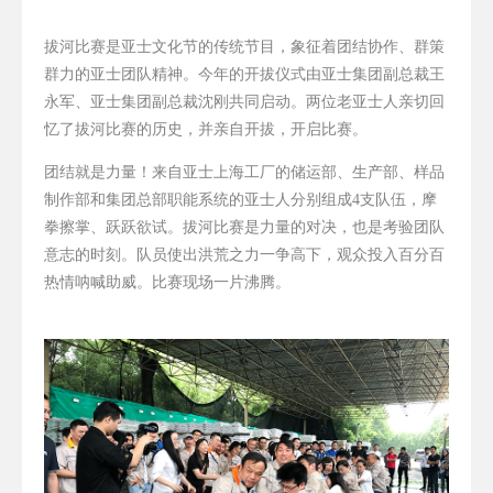
拔河比赛是亚士文化节的传统节目，象征着团结协作、群策
群力的亚士团队精神。今年的开拔仪式由亚士集团副总裁王
永军、亚士集团副总裁沈刚共同启动。两位老亚士人亲切回
忆了拔河比赛的历史，并亲自开拔，开启比赛。
团结就是力量！来自亚士上海工厂的储运部、生产部、样品
制作部和集团总部职能系统的亚士人分别组成
4
支队伍，摩
拳擦掌、跃跃欲试。拔河比赛是力量的对决，也是考验团队
意志的时刻。队员使出洪荒之力一争高下，观众投入百分百
热情呐喊助威。比赛现场一片沸腾。