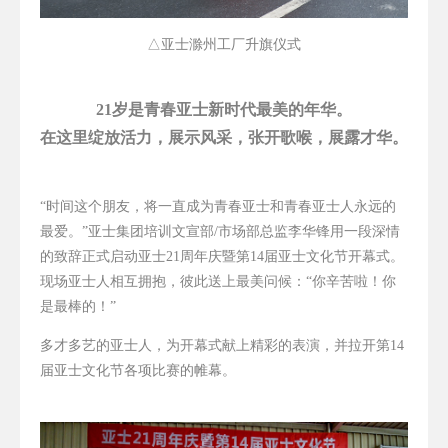
△亚士滁州工厂升旗仪式
21岁是青春亚士新时代最美的年华。
在这里绽放活力，展示风采，张开歌喉，展露才华。
“时间这个朋友，将一直成为青春亚士和青春亚士人永远的
最爱。”亚士集团培训文宣部
/
市场部总监李华锋用一段深情
的致辞正式启动亚士
21
周年庆暨第
14
届亚士文化节开幕式。
现场亚士人相互拥抱，彼此送上最美问候：“你辛苦啦！你
是最棒的！”
多才多艺的亚士人，为开幕式献上精彩的表演，并拉开第14
届亚士文化节各项比赛的帷幕。