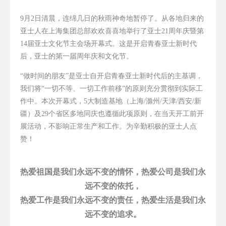
9
月
2
日清晨，连绵几日的秋雨神奇地暂停了。从各地归来的
亚士人在上海集团总部欢欢喜喜地举行了亚士
21
周年庆暨第
14
届亚士文化节主会场开幕式。这是开启青春亚士新时代
后，亚士的第一届周年庆和文化节。
“做时间的朋友”是亚士自开启青春亚士新时代后的主基调，
我们将“一切不等、一切工作前移”的原则充分贯彻到实际工
作中。本次开幕式，
5
大制造基地（上海
/
滁州
/
天津
/
西安
/
新
疆）及
29
个省区多地同庆也遵循此项原则，在当天开工前开
展活动，不影响正常生产和工作。为辛勤积极的亚士人点
赞！
热爱祖国是我们永远不变的情怀，热爱公司是我们永
远不变的依托，
热爱工作是我们永远不变的责任，热爱生活是我们永
远不变的追求。