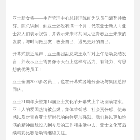
亚士新女将——生产管理中心总经理陈红为队员们颁奖并致
辞。陈总讲到，到亚士还没有满一个月，代表亚士新人向亚
士家人们表示祝贺，并表示未来将共同见证青春亚士未来的
发展，与时间做朋友，改变自己、遇见更好的自己。
开幕式接近尾声，亚士集团副总裁王永军对上午活动总结发
言，并表示亚士需要像今天台上这样有活力、有能力、有思
想的优秀员工！
亚士全国2000多名员工，也在开幕式各地分会场与集团总部
同庆。
亚士21周年庆暨第14届亚士文化节开幕式上半场圆满结束。
亚士人的爱国热情被点燃，集体荣誉感、社会责任感、使命
感以及对青春亚士新时代的向往更加强烈。我们将以更加饱
满的精神面貌投入到今后的工作和生活中去。亚士文化节后
续精彩比赛活动请继续关注。