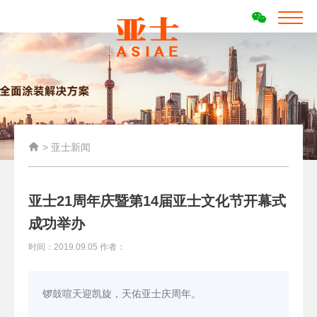

>
亚士新闻
亚士21周年庆暨第14届亚士文化节开幕式
成功举办
时间：2019.09.05 作者：
锣鼓喧天迎凯旋，天佑亚士庆周年。