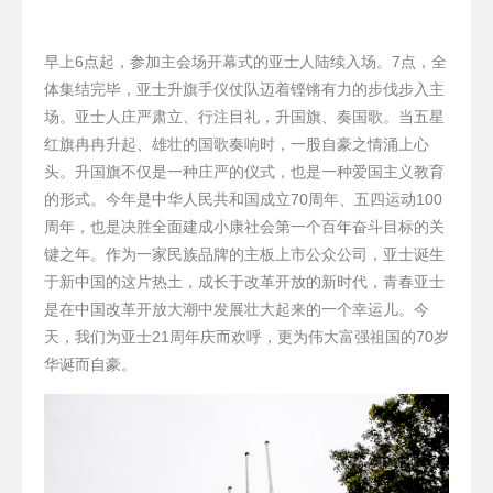
6
7
早上
点起，参加主会场开幕式的亚士人陆续入场。
点，全
体集结完毕，亚士升旗手仪仗队迈着铿锵有力的步伐步入主
场。亚士人庄严肃立、行注目礼，升国旗、奏国歌。当五星
红旗冉冉升起、雄壮的国歌奏响时，一股自豪之情涌上心
头。升国旗不仅是一种庄严的仪式，也是一种爱国主义教育
70
100
的形式。今年是中华人民共和国成立
周年、五四运动
周年，也是决胜全面建成小康社会第一个百年奋斗目标的关
键之年。作为一家民族品牌的主板上市公众公司，亚士诞生
于新中国的这片热土，成长于改革开放的新时代，青春亚士
是在中国改革开放大潮中发展壮大起来的一个幸运儿。今
21
70
天，我们为亚士
周年庆而欢呼，更为伟大富强祖国的
岁
华诞而自豪。