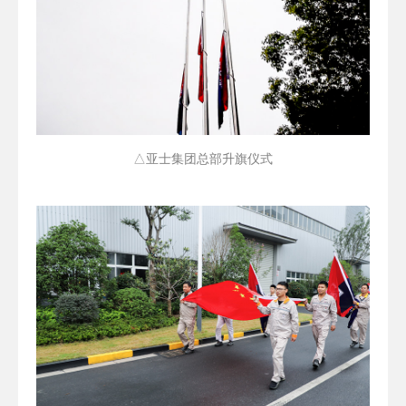
△亚士集团总部升旗仪式