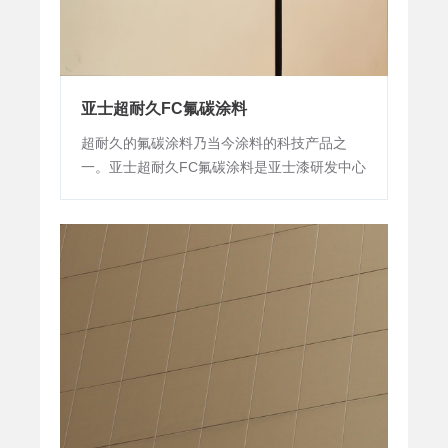
亚士超耐久FC氟碳涂料
超耐久的氟碳涂料乃当今涂料的科技产品之
一。亚士超耐久FC氟碳涂料是亚士漆研发中心
成功运用陶瓷复合技术研制而成的，其耐久性
和低积灰率在涂料应用中达到了前所未有的高
度。该产品的涂膜致密光滑，积灰率极低；同
时，致密的涂膜能阻隔O2和CO2的浸入，起到
保护墙体和金属构件的极好效果。