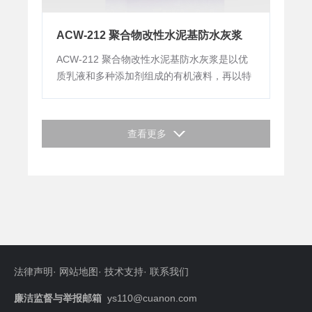
ACW-212 聚合物改性水泥基防水灰浆
ACW-212 聚合物改性水泥基防水灰浆是以优
质乳液和多种添加剂组成的有机液料，再以特
种水泥及多种填充料组成的无机粉料，经一定
比例配制成的双组分聚合物改性水泥基防水涂
层材料。
查看更多
法律声明
·
网站地图
·
技术支持
·
联系我们
廉洁监督与举报邮箱
ys110@cuanon.com