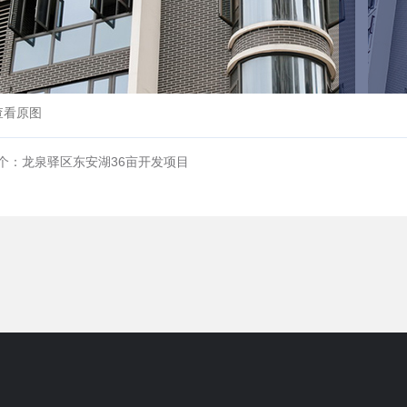
查看原图
个：龙泉驿区东安湖36亩开发项目