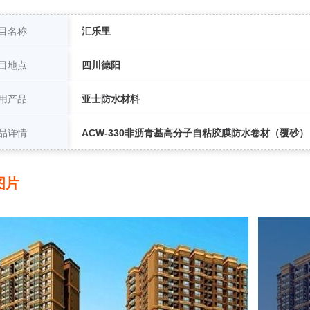
目名称
汇乐里
目地点
四川德阳
用产品
亚士防水材料
品详情
ACW-330非沥青基高分子自粘胶膜防水卷材（覆砂
图片