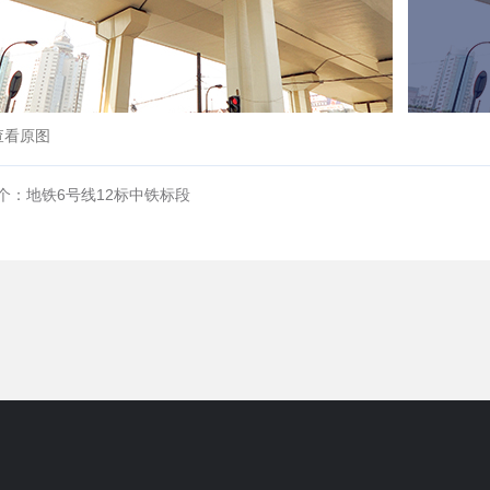
查看原图
个：地铁6号线12标中铁标段