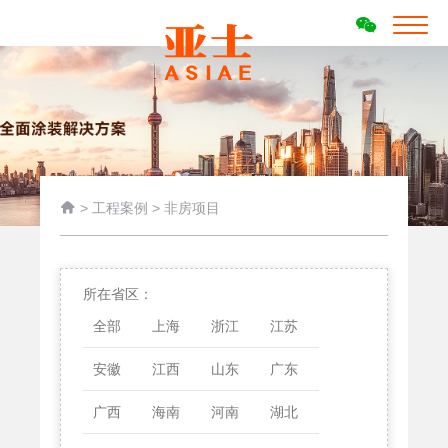

>
工程案例
>
非房项目
所在省区：
全部
上海
浙江
江苏
安徽
江西
山东
广东
广西
海南
河南
湖北