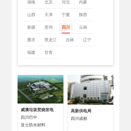
湖南
北京
河北
内蒙
山西
天津
宁夏
陕西
新疆
贵州
四川
云南
重庆
黑龙江
吉林
辽宁
福建
甘青
威澳垃圾焚烧发电
高新供电局
四川巴中
四川成都
亚士防水材料