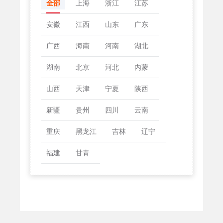
全部
上海
浙江
江苏
安徽
江西
山东
广东
广西
海南
河南
湖北
湖南
北京
河北
内蒙
山西
天津
宁夏
陕西
新疆
贵州
四川
云南
重庆
黑龙江
吉林
辽宁
福建
甘青