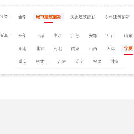
分类：
全部
城市建筑翻新
历史建筑翻新
乡村建筑翻新
省区：
全部
上海
浙江
江苏
安徽
江西
山东
湖南
北京
河北
内蒙
山西
天津
宁夏
重庆
黑龙江
吉林
辽宁
福建
甘青