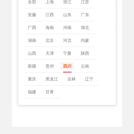
全部
上海
浙江
江苏
安徽
江西
山东
广东
广西
海南
河南
湖北
湖南
北京
河北
内蒙
山西
天津
宁夏
陕西
新疆
贵州
四川
云南
重庆
黑龙江
吉林
辽宁
福建
甘青