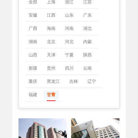
全部
上海
浙江
江苏
安徽
江西
山东
广东
广西
海南
河南
湖北
湖南
北京
河北
内蒙
山西
天津
宁夏
陕西
新疆
贵州
四川
云南
重庆
黑龙江
吉林
辽宁
福建
甘青