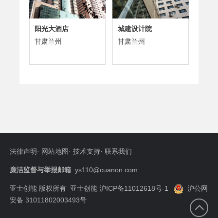
阳光大酒店
城建设计院
甘肃兰州
甘肃兰州
法律声明
·
网站地图
·
技术支持
·
联系我们
廉洁监督与举报邮箱
ys110@cuanon.com
亚士创能 版权所有
亚士创能 沪ICP备11012618号-1
沪公网
安备 31011802003493号