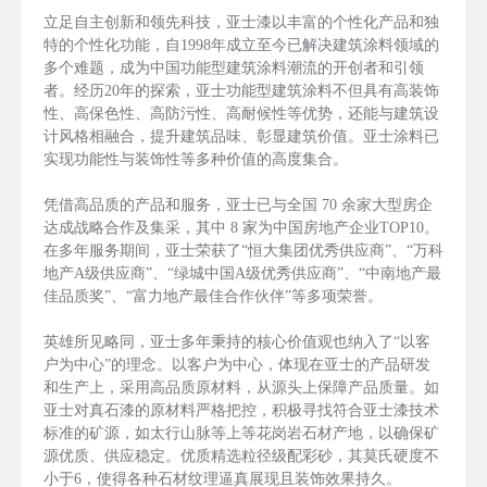
立足自主创新和领先科技，亚士漆以丰富的个性化产品和独
特的个性化功能，自1998年成立至今已解决建筑涂料领域的
多个难题，成为中国功能型建筑涂料潮流的开创者和引领
者。经历20年的探索，亚士功能型建筑涂料不但具有高装饰
性、高保色性、高防污性、高耐候性等优势，还能与建筑设
计风格相融合，提升建筑品味、彰显建筑价值。亚士涂料已
实现功能性与装饰性等多种价值的高度集合。
凭借高品质的产品和服务，亚士已与全国 70 余家大型房企
达成战略合作及集采，其中 8 家为中国房地产企业TOP10。
在多年服务期间，亚士荣获了“恒大集团优秀供应商”、“万科
地产A级供应商”、“绿城中国A级优秀供应商”、“中南地产最
佳品质奖”、“富力地产最佳合作伙伴”等多项荣誉。
英雄所见略同，亚士多年秉持的核心价值观也纳入了“以客
户为中心”的理念。以客户为中心，体现在亚士的产品研发
和生产上，采用高品质原材料，从源头上保障产品质量。如
亚士对真石漆的原材料严格把控，积极寻找符合亚士漆技术
标准的矿源，如太行山脉等上等花岗岩石材产地，以确保矿
源优质、供应稳定。优质精选粒径级配彩砂，其莫氏硬度不
小于6，使得各种石材纹理逼真展现且装饰效果持久。