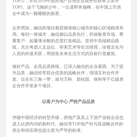
TOP21，并在2019中国房地产百强企业成长性榜单上荣升
TOP5。这个飞驰的少年，一出道即奔巅峰，在中国上市房
企中成为一颗耀眼的新星。
众所周知，融信的项目都是瞄准核心城市的核心区域精准布
局。每到一座城市，融信都以品质先行，怀揣敬畏市场、尊
重客户、如履薄冰般的态度打造精品。坚持中高端精品路
线，充分考虑人文品位、审美艺术等生活情境，珍视文化与
人居的价值关联，用创造未来生活方式的目标打造建筑。
做好产品、走高品质路线，已深入融信的企业基因。为了提
升品质，融信经常联合优质的战略伙伴，强强互补合作开
发。仅在长三角一带，就与万科、碧桂园、保利等千亿级房
企合作开发多个项目。
以客户为中心 严控产品品质
伴随中国经济的转型升级，房地产及其上下游产业链企业也
进入比拼内功的新时代。融信等TOP地产对与其战略合作的
房企和供应商也提出更为严苛的标准。