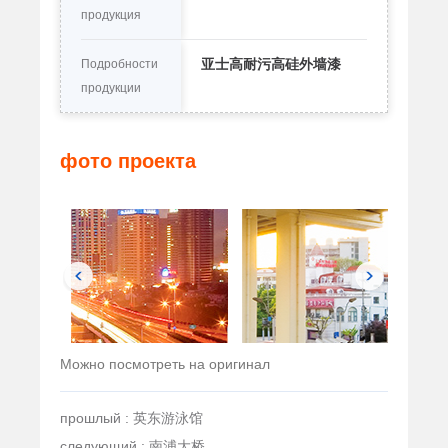
продукция
亚士高耐污高硅外墙漆
Подробности
продукции
фото проекта
Можно посмотреть на оригинал
прошлый : 英东游泳馆
следующий : 南浦大桥