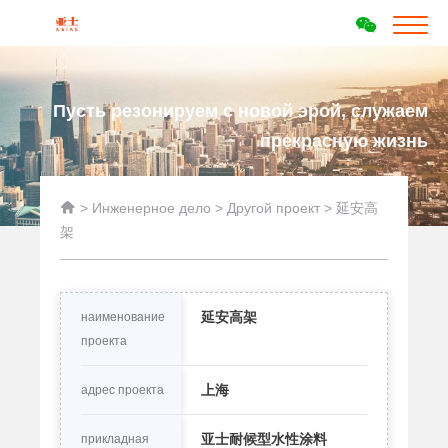
Пусть резонируем с новой эрой, служаем
прекрасную жизнь

>
Инженерное дело
>
Другой проект
>
延安高
架
延安高架
наименование
проекта
上海
адрес проекта
亚士耐候型水性涂料
прикладная