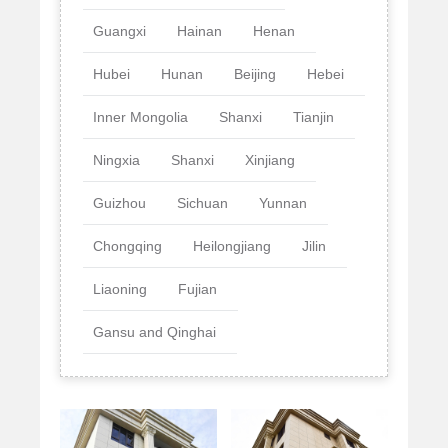
Guangxi
Hainan
Henan
Hubei
Hunan
Beijing
Hebei
Inner Mongolia
Shanxi
Tianjin
Ningxia
Shanxi
Xinjiang
Guizhou
Sichuan
Yunnan
Chongqing
Heilongjiang
Jilin
Liaoning
Fujian
Gansu and Qinghai