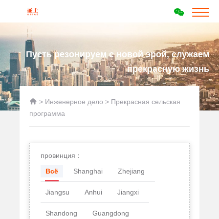
Пусть резонируем с новой эрой, служаем
прекрасную жизнь

>
Инженерное дело
>
Прекрасная сельская
программа
провинция：
Всё
Shanghai
Zhejiang
Jiangsu
Anhui
Jiangxi
Shandong
Guangdong