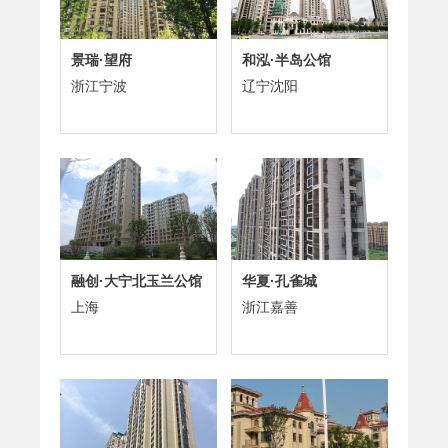
景瑞·望府
和泓·半岛公馆
浙江宁波
辽宁沈阳
融创·大宁北玉兰公馆
华夏·孔雀城
上海
浙江嘉善