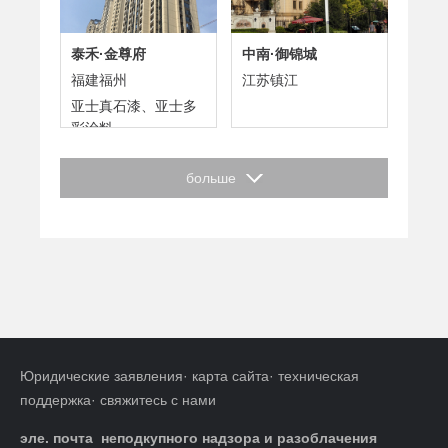
泰禾·金尊府
中南·御锦城
福建福州
江苏镇江
亚士真石漆、亚士多
彩涂料
больше
Юридические заявления
·
карта сайта
·
техническая
поддержка
·
свяжитесь с нами
эле. почта неподкупного надзора и разоблачения