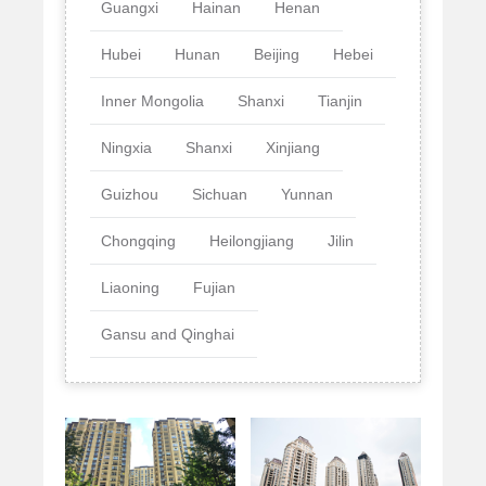
Guangxi
Hainan
Henan
Hubei
Hunan
Beijing
Hebei
Inner Mongolia
Shanxi
Tianjin
Ningxia
Shanxi
Xinjiang
Guizhou
Sichuan
Yunnan
Chongqing
Heilongjiang
Jilin
Liaoning
Fujian
Gansu and Qinghai