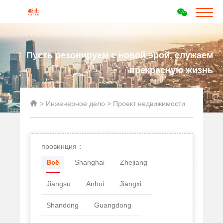
Пусть резонируем с новой эрой, служаем
прекрасную жизнь

>
Инженерное дело
>
Проект недвижимости
провинция：
Всё
Shanghai
Zhejiang
Jiangsu
Anhui
Jiangxi
Shandong
Guangdong